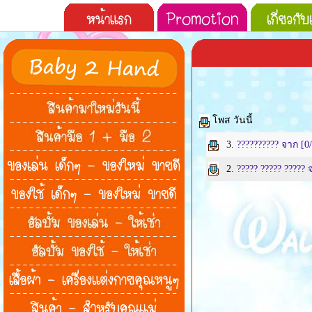
โพส วันนี้
3.
?????????? จาก
[0
2.
????? ????? ?????