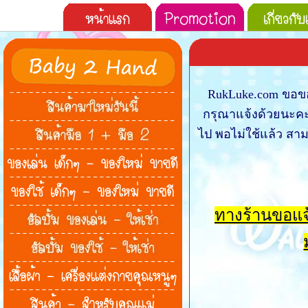
RukLuke.com ขอขอบ
กรุณาแจ้งด้วยนะคะว่
ไป พอไม่ใช้แล้ว สาม
ทางร้านขอแจ้ง